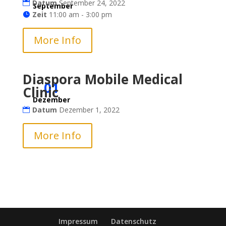
Datum
September 24, 2022
September
Zeit
11:00 am - 3:00 pm
More Info
Diaspora Mobile Medical
01
Clinic
Dezember
Datum
Dezember 1, 2022
More Info
Impressum
Datenschutz